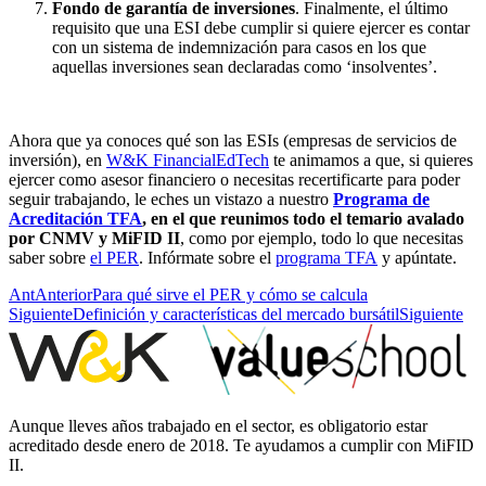
Fondo de garantía de inversiones
. Finalmente, el último
requisito que una ESI debe cumplir si quiere ejercer es contar
con un sistema de indemnización para casos en los que
aquellas inversiones sean declaradas como ‘insolventes’.
Ahora que ya conoces qué son las ESIs (empresas de servicios de
inversión), en
W&K FinancialEdTech
te animamos a que, si quieres
ejercer como asesor financiero o necesitas recertificarte para poder
seguir trabajando, le eches un vistazo a nuestro
Programa de
Acreditación TFA
, en el que reunimos todo el temario avalado
por CNMV y MiFID II
, como por ejemplo, todo lo que necesitas
saber sobre
el PER
. Infórmate sobre el
programa TFA
y apúntate.
Ant
Anterior
Para qué sirve el PER y cómo se calcula
Siguiente
Definición y características del mercado bursátil
Siguiente
Aunque lleves años trabajado en el sector, es obligatorio estar
acreditado desde enero de 2018. Te ayudamos a cumplir con MiFID
II.