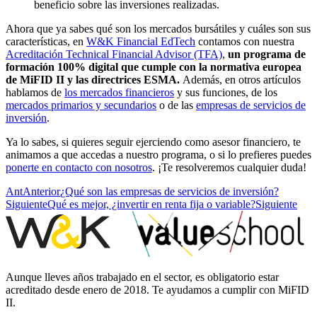
beneficio sobre las inversiones realizadas.
Ahora que ya sabes qué son los mercados bursátiles y cuáles son sus
características, en
W&K Financial EdTech
contamos con nuestra
Acreditación Technical Financial Advisor (TFA)
,
un programa de
formación 100% digital que cumple con la normativa europea
de MiFID II y las directrices ESMA.
Además, en otros artículos
hablamos de
los mercados financieros
y sus funciones, de los
mercados primarios y secundarios
o de las
empresas de servicios de
inversión
.
Ya lo sabes, si quieres seguir ejerciendo como asesor financiero, te
animamos a que accedas a nuestro programa, o si lo prefieres puedes
ponerte en contacto con nosotros
. ¡Te resolveremos cualquier duda!
Ant
Anterior
¿Qué son las empresas de servicios de inversión?
Siguiente
Qué es mejor, ¿invertir en renta fija o variable?
Siguiente
Aunque lleves años trabajado en el sector, es obligatorio estar
acreditado desde enero de 2018. Te ayudamos a cumplir con MiFID
II.