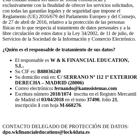
exclusivamente con la finalidad de ofrecer los servicios solicitados,
con todas las garantías legales y de seguridad que impone el
Reglamento (UE) 2016/679 del Parlamento Europeo y del Consejo,
de 27 de abril de 2016, relativo a la protección de las personas
físicas en lo que respecta al tratamiento de datos personales y a la
libre circulación de estos datos y la Ley 34/2002, de 11 de julio, de
Servicios de la Sociedad de la Información y Comercio Electrónico.
¿Quién es el responsable de tratamiento de sus datos?
El responsable es
W & K FINANCIAL EDUCATION,
S.L.
Su CIF es:
B88036249
Su domicilio está en:
C/ SERRANO Nº 112 1º EXTERIOR
DERECHA – MADRID (28006)
Correo electrónico
: fernando@kamssistemas.com
Escritura número
2018/1074
inscrita en el Registro Mercantil
de Madrid el
03/04/2018
en el tomo
37490
, folio
21
,
inscripción
1
con hoja
M-668276
.
CONTACTO DELEGADO DE PROTECCIÓN DE DATOS:
dpo.wkfinancialeducations@lock4data.es