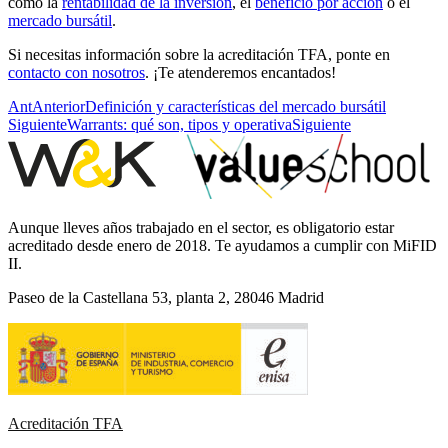
como la
rentabilidad de la inversión
, el
beneficio por acción
o el
mercado bursátil
.
Si necesitas información sobre la acreditación TFA, ponte en
contacto con nosotros
. ¡Te atenderemos encantados!
Ant
Anterior
Definición y características del mercado bursátil
Siguiente
Warrants: qué son, tipos y operativa
Siguiente
Aunque lleves años trabajado en el sector, es obligatorio estar
acreditado desde enero de 2018. Te ayudamos a cumplir con MiFID
II.
Paseo de la Castellana 53, planta 2, 28046 Madrid
Acreditación TFA