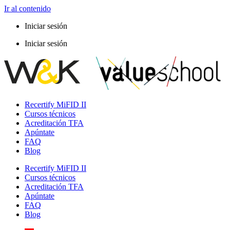
Ir al contenido
Iniciar sesión
Iniciar sesión
Recertify MiFID II
Cursos técnicos
Acreditación TFA
Apúntate
FAQ
Blog
Recertify MiFID II
Cursos técnicos
Acreditación TFA
Apúntate
FAQ
Blog