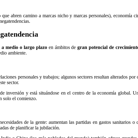
o que abren camino a marcas nicho y marcas personales), economía circ
megatendencias.
egatendencia
n a medio o largo plazo
en ámbitos de
gran potencial de crecimient
medio ambiente.
elaciones personales y trabajos; algunos sectores resultan alterados po
ste sector.
de inversión y está situándose en el centro de la economía global. U
n solo el comienzo.
ecesidades de la gente: aumentan las partidas en gastos sanitarios o
das de planificar la jubilación.