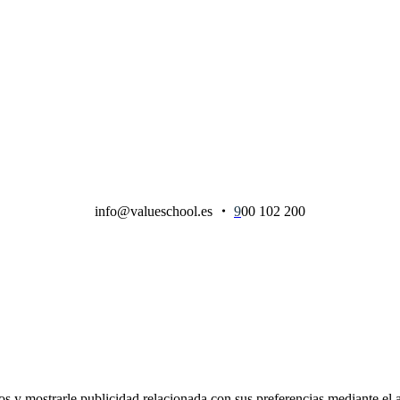
info@valueschool.es
・
9
00 102 200
ios y mostrarle publicidad relacionada con sus preferencias mediante e