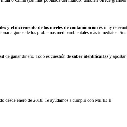
 India o China (los más poblados del mundo) también ofrece grandes 
es y el incremento de los niveles de contaminación
es muy relevant
cionar algunos de los problemas medioambientales más inmediatos. Sus 
ad
de ganar dinero. Todo es cuestión de
saber identificarlas
y apostar 
ditado desde enero de 2018. Te ayudamos a cumplir con MiFID II.