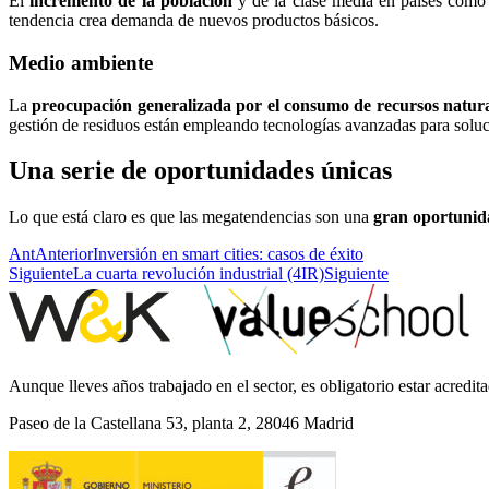
El
incremento de la población
y de la clase media en países como
tendencia crea demanda de nuevos productos básicos.
Medio ambiente
La
preocupación generalizada por el consumo de recursos natural
gestión de residuos están empleando tecnologías avanzadas para solu
Una serie de oportunidades únicas
Lo que está claro es que las megatendencias son una
gran oportunid
Ant
Anterior
Inversión en smart cities: casos de éxito
Siguiente
La cuarta revolución industrial (4IR)
Siguiente
Aunque lleves años trabajado en el sector, es obligatorio estar acre
Paseo de la Castellana 53, planta 2, 28046 Madrid