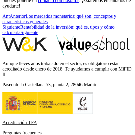
puedes ponerte en
contacto con nosotros
. ¡Estaremos encantados de
ayudarte!
Ant
Anterior
Los mercados monetarios: qué son, conceptos y
características generales
Siguiente
Rentabilidad de la inversión: qué es, tipos y cómo
calcularla
Siguiente
Aunque lleves años trabajado en el sector, es obligatorio estar
acreditado desde enero de 2018. Te ayudamos a cumplir con MiFID
II.
Paseo de la Castellana 53, planta 2, 28046 Madrid
Acreditación TFA
Preguntas frecuentes